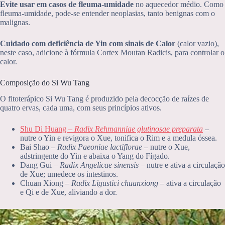
Evite usar em casos de fleuma-umidade
no aquecedor médio. Como
fleuma-umidade, pode-se entender neoplasias, tanto benignas com o
malignas.
Cuidado com deficiência de Yin com sinais de Calor
(calor vazio),
neste caso, adicione à fórmula Cortex Moutan Radicis, para controlar o
calor.
Composição do Si Wu Tang
O fitoterápico Si Wu Tang é produzido pela decocção de raízes de
quatro ervas, cada uma, com seus princípios ativos.
Shu Di Huang –
Radix Rehmanniae glutinosae preparata
–
nutre o Yin e revigora o Xue, tonifica o Rim e a medula óssea.
Bai Shao –
Radix Paeoniae lactiflorae
– nutre o Xue,
adstringente do Yin e abaixa o Yang do Fígado.
Dang Gui –
Radix Angelicae sinensis
– nutre e ativa a circulação
de Xue; umedece os intestinos.
Chuan Xiong –
Radix Ligustici chuanxiong
– ativa a circulação
e Qi e de Xue, aliviando a dor.