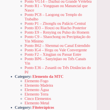
Ponto VG14 – Dazhui ou Grande Vértebra
Ponto R1 – Yongquan ou Manancial que
Nasce
Ponto PC8 – Laogong ou Templo do
Trabalho
Ponto P1 – Zhongfu ou Palácio Central
Ponto ID3 – Houxi ou Riacho Posterior
Ponto E9 – Renying ou Pulso do Homem
Ponto C9 – Shaochong ou Precipitação do
Yin Mínimo
Ponto B62 – Shenmai ou Canal Estendido
Ponto IG4 – Hegu ou Vale Convergente
Ponto F2 – Xingjian ou Passar Entre
Ponto BP6 – Sanyinjiao ou Três Canais
Yin
Ponto E36 – Zusanli ou Três Distâncias do
Pé
Category:
Elemento da MTC
Elemento Fogo
Elemento Madeira
Elemento Água
Elemento Terra
Cinco Elementos
Elemento Metal
Category:
Fitoterápicos