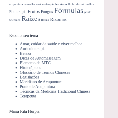
acupuntura na orelha
auriculoterapia
bruxismo
Bulbo
dormir melhor
Fórmulas
Frutos
Fitoterapia
Fungos
ponto
Raízes
Rizomas
Shenmen
Resina
Escolha seu tema
Amar, cuidar da saúde e viver melhor
Auriculoterapia
Beleza
Dicas de Automassagem
Elemento da MTC
Fitoterápicos
Glossário de Termos Chineses
Legislações
Meridiano de Acupuntura
Ponto de Acupuntura
Técnicas da Medicina Tradicional Chinesa
Terapeuta
Maria Rita Hurpia