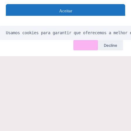
Bruxismo segundo a MTC: causas
energéticas e tratamento com acupuntura
Aceitar
Alimentos Germinados
Negar
Usamos cookies para garantir que oferecemos a melhor 
Ver preferências
Aceitar
Decline
Política de Cookies
Wiki Acupuntura – Medicina Tradicional Chinesa