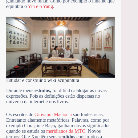
ganhando novo olhar. Como por exemplo o inhame que
equilibra o
Yin e o Yang
.
Estudar e construir o wiki-acupuntura
Durante meus
estudos,
foi difícil catalogar as novas
expressões. Pois as definições estão dispersas no
universo da internet e nos livros.
Os escritos de
Giovanni Maciocia
são fontes ricas.
Entretanto altamente metafóricas. Palavras, como por
exemplo Coração e Baço
,
ganham novos significados
quando se estuda os
meridianos da MTC
. Novos
termos: Qi e Xue têm seus
sentidos
construídos à