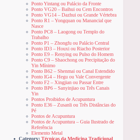
Ponto Yintang ou Palácio da Fronte
Ponto VG20 – Baihui ou Cem Encontros
Ponto VG14 – Dazhui ou Grande Vértebra
Ponto R1 – Yongquan ou Manancial que
Nasce
Ponto PC8 – Laogong ou Templo do
Trabalho
Ponto P1 – Zhongfu ou Palácio Central
Ponto ID3 – Houxi ou Riacho Posterior
Ponto E9 – Renying ou Pulso do Homem
Ponto C9 – Shaochong ou Precipitação do
Yin Mínimo
Ponto B62 – Shenmai ou Canal Estendido
Ponto IG4 – Hegu ou Vale Convergente
Ponto F2 – Xingjian ou Passar Entre
Ponto BP6 – Sanyinjiao ou Três Canais
Yin
Pontos Proibidos de Acupuntura
Ponto E36 – Zusanli ou Três Distâncias do
Pé
Pontos de Acupuntura
Pontos de Acupuntura – Guia Ilustrado de
Referência
Elemento Metal
Category:
Técnicas da Medicina Tradicional