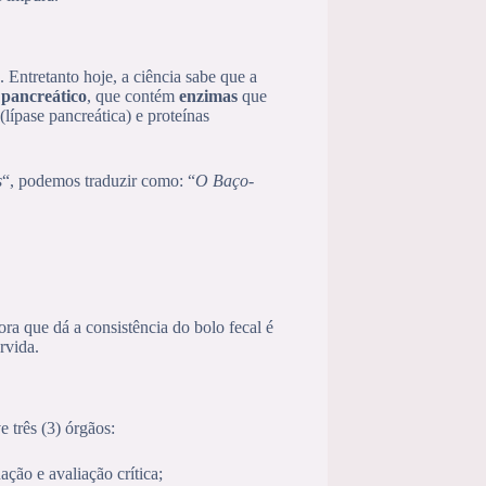
. Entretanto hoje, a ciência sabe que a
 pancreático
, que contém
enzimas
que
(lípase pancreática) e proteínas
s
“, podemos traduzir como: “
O Baço-
a que dá a consistência do bolo fecal é
rvida.
 três (3) órgãos:
ção e avaliação crítica;