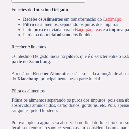
Funções do
Intestino Delgado
Recebe os Alimentos
em transformação do
Estômago
Filtra
os alimentos, separando os puros dos impuros
Parte
pura
é enviada para o
Baço-pâncreas
e a
impura
pa
Participa do
metabolismo
dos líquidos
Receber Alimentos
O Intestino Delgado inicia no
piloro
, que é o esficter entre o 
parte
do
Xiaochang
.
A metáfora
Receber Alimentos
está associada a função de absor
do
Xiaochang
, principalmente nesta parte inicial.
Filtra os alimentos
Filtra
os alimentos separando os puros dos impuros, pois essa
a
absorvidos aminoácidos, carboidratos, gorduras, etc. Pois, apena
sanguínea pelo Duodeno.
Por exemplo, a
água
, será absorvida no final do Intestino Gros
fecal, sem entrar no sangue, sendo assim, consideradas uma part