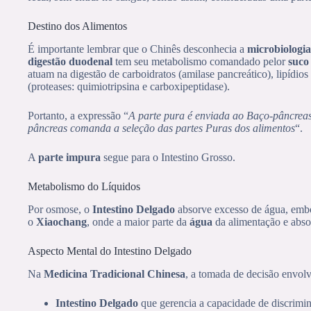
Destino dos Alimentos
É importante lembrar que o Chinês desconhecia a
microbiologia
digestão duodenal
tem seu metabolismo comandado pelor
suco
atuam na digestão de carboidratos (amilase pancreático), lipídios 
(proteases: quimiotripsina e carboxipeptidase).
Portanto, a expressão “
A parte pura é enviada ao Baço-pâncrea
pâncreas comanda a seleção das partes Puras dos alimentos
“.
A
parte impura
segue para o Intestino Grosso.
Metabolismo do Líquidos
Por osmose, o
Intestino Delgado
absorve excesso de água, embor
o
Xiaochang
, onde a maior parte da
água
da alimentação e abso
Aspecto Mental do Intestino Delgado
Na
Medicina Tradicional Chinesa
, a tomada de decisão envolve
Intestino Delgado
que gerencia a capacidade de discrimina