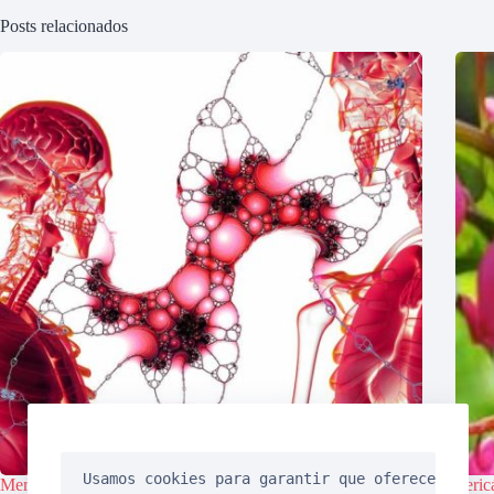
Posts relacionados
Usamos cookies para garantir que oferecemos a 
Meridianos de Energia da MTC
Peric