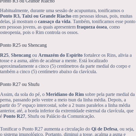
Ponto R3 ou Grande Riacho
Habitualmente, durante uma sessão de acupuntura, tonificamos o
Ponto R3, Taixi ou Grande Riacho
em pessoas idosas, pois, muitas
delas, já mostram o
cansaço da vida
. Também, tonificamos esse ponto
em pessoas jovens, as quais apresentem
fraqueza óssea
, como
osteopenia, pois o Rim controla os ossos.
Ponto R25 ou Shencang
R25
,
Shencang
ou
Armazém do Espírito
fortalece os Rins, alivia a
tosse e a asma, além de acalmar a mente. Está localizado
aproximadamente a cinco (5) centímetros da parte medial do corpo e
também a cinco (5) centímetro abaixo da clavícula.
Ponto R27 ou Shufu
Assim, da sola do pé, o
Meridiano do Rim
sobre pela parte medial da
perna, passando pelo ventre a meio tsun da linha média. Depois, a
partir do 5º espaço intercostal, sobe a 2 tsuns paralelos a linha média
anterior, até, a borda inferior da extremidade esternal da clavícula, que
é
Ponto R27
, Shufu ou Palácio da Comunicação.
Tonificar o Ponto R27 aumenta a circulação do
Qi de Defesa
, ou seja,
o sistema imunológico. Portanto, diminui a tosse, acalma a asma e