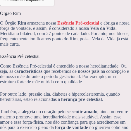
Órgão Rim
O Órgão
Rim
armazena nossa
Essência Pré-celestial
e abriga a nossa
força de vontade, e assim, é considerado a nossa
Vela da Vida
.
Meridiano bilateral, com 27 pontos de cada lado. Portanto, nos Idosos,
frequentemente tonificamos ponto do Rim, pois a Vela da Vida já está
mais curta.
Essência Pré-celestial
Como Essência Pré-celestial é entendido a nossa hereditariedade. Ou
seja, as
características
que recebemos de
nossos pais
na concepção e
de nossa mãe durante o período gestacional. Por exemplo, uma
estrutura forte de mãe nutrida com qualidade.
Por outro lado, pressão alta, diabetes e hipercolesteremia, quando
hereditárias, estão relacionadas a
herança pré-celestial
.
Também, a
alegria
no coração pelo
se sentir amado
, ainda no ventre
materno promove uma hereditariedade mais saudável. Assim, esse
amor e essa força-física, nos dão confiança para que acreditemos em
nós para o exercício pleno da
força de vontade
no guerrear cotidiano