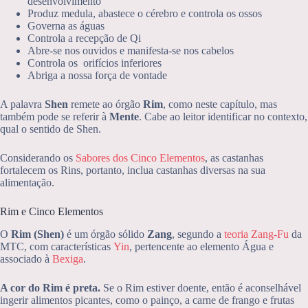
desenvolvimento
Produz medula, abastece o cérebro e controla os ossos
Governa as águas
Controla a recepção de Qi
Abre-se nos ouvidos e manifesta-se nos cabelos
Controla os orifícios inferiores
Abriga a nossa força de vontade
A palavra
Shen
remete ao órgão
Rim
, como neste capítulo, mas
também pode se referir à
Mente
. Cabe ao leitor identificar no contexto,
qual o sentido de Shen.
Considerando os
Sabores dos Cinco Elementos
, as castanhas
fortalecem os Rins, portanto, inclua castanhas diversas na sua
alimentação.
Rim e Cinco Elementos
O
Rim (Shen)
é um órgão sólido
Zang
, segundo a
teoria Zang-Fu
da
MTC, com características
Yin
, pertencente ao
elemento Água e
associado à
Bexiga
.
A cor do Rim é preta.
Se o Rim estiver doente, então é aconselhável
ingerir alimentos picantes, como o painço, a carne de frango e frutas