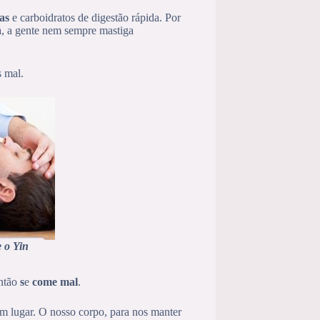
as
e carboidratos de digestão rápida. Por
sa, a gente nem sempre mastiga
s mal.
 o Yin
ntão
s
e
come mal
.
m lugar. O nosso corpo, para nos manter