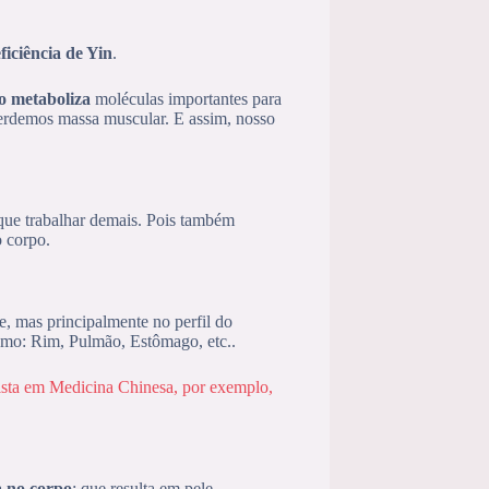
ficiência de Yin
.
o metaboliza
moléculas importantes para
erdemos massa muscular. E assim, nosso
que trabalhar demais. Pois também
 corpo.
e, mas principalmente no perfil do
omo: Rim, Pulmão, Estômago, etc..
ista em Medicina Chinesa, por exemplo,
a no corpo
: que resulta em pele