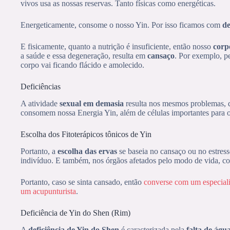
vivos usa as nossas reservas. Tanto físicas como energéticas.
Energeticamente, consome o nosso Yin. Por isso ficamos com
de
E fisicamente, quanto a nutrição é insuficiente, então nosso
corp
a saúde e essa degeneração, resulta em
cansaço
. Por exemplo, p
corpo vai ficando flácido e amolecido.
Deficiências
A atividade
sexual em demasia
resulta nos mesmos problemas, 
consomem nossa Energia Yin, além de células importantes para o
Escolha dos Fitoterápicos tônicos de Yin
Portanto, a
escolha das ervas
se baseia no cansaço ou no estress
indivíduo. E também, nos órgãos afetados pelo modo de vida, c
Portanto, caso se sinta cansado, então
converse com um especial
um acupunturista
.
Deficiência de Yin do Shen (Rim)
A
deficiência de Yin do Shen
é caracterizada pela
falta de águ