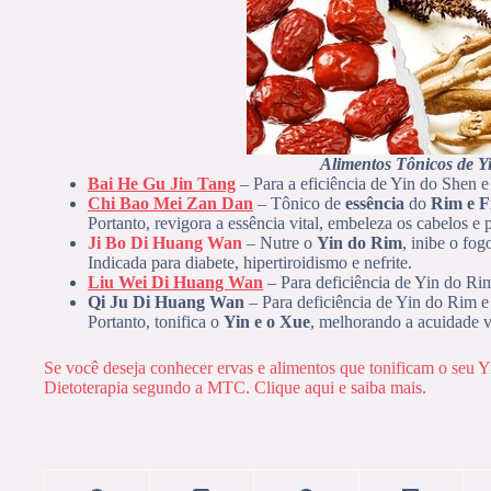
Alimentos Tônicos de Y
Bai He Gu Jin Tang
– Para a eficiência de Yin do Shen e
Chi Bao Mei Zan Dan
– Tônico de
essência
do
Rim e F
Portanto, revigora a essência vital, embeleza os cabelos e
Ji Bo Di Huang Wan
– Nutre o
Yin do Rim
, inibe o fog
Indicada para diabete, hipertiroidismo e nefrite.
Liu Wei Di Huang Wan
– Para deficiência de Yin do Ri
Qi Ju Di Huang Wan
– Para deficiência de Yin do Rim e
Portanto, tonifica o
Yin e o Xue
, melhorando a acuidade v
Se você deseja conhecer ervas e alimentos que tonificam o seu 
Dietoterapia segundo a MTC. Clique aqui e saiba mais.