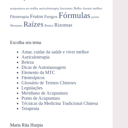
acupuntura na orelha
auriculoterapia
bruxismo
Bulbo
dormir melhor
Fórmulas
Frutos
Fitoterapia
Fungos
ponto
Raízes
Rizomas
Shenmen
Resina
Escolha seu tema
Amar, cuidar da saúde e viver melhor
Auriculoterapia
Beleza
Dicas de Automassagem
Elemento da MTC
Fitoterápicos
Glossário de Termos Chineses
Legislações
Meridiano de Acupuntura
Ponto de Acupuntura
Técnicas da Medicina Tradicional Chinesa
Terapeuta
Maria Rita Hurpia