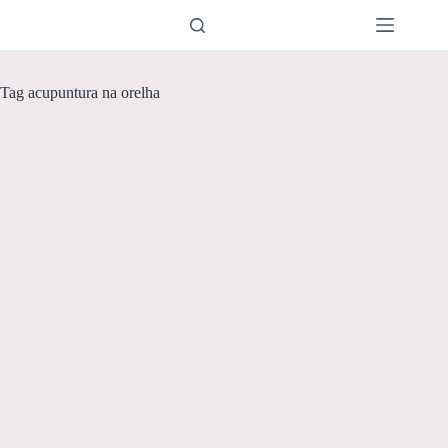
Pular
para
o
conteúdo
Tag
acupuntura na orelha