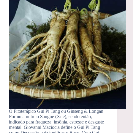
O Fitoterápico Gui Pi Tang ou Ginseng & Longan
Formula nutre o Sangue (Xue), sendo então,
indicado para fraqueza, insônia, estresse e desgaste
mental. Giovanni Maciocia define o Gui Pi Tang
como Decocção pata tonificar o Baço. Com Gui