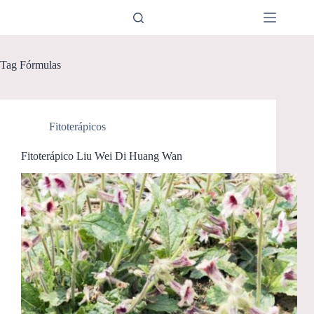
Pular
para
o
conteúdo
Tag
Fórmulas
Fitoterápicos
Fitoterápico Liu Wei Di Huang Wan