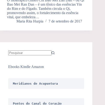
O fitoterápico chinês Chi Bao Mei Zan Dan – ou Qi
Bao Mei Ran Dan – é um tônico das essências Yin
do Rim e do Fígado. Também circula o Qi,
promovendo assim, o fortalecimento da essência
vital, que embeleza…
Maria Rita Hurpia
7 de setembro de 2017
Sem
resultados
Ebooks Kindle Amazon
Meridianos de Acupuntura
Pontos do Canal do Coração