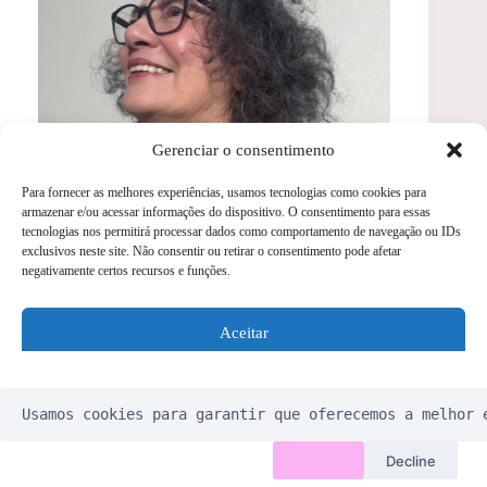
Gerenciar o consentimento
Para fornecer as melhores experiências, usamos tecnologias como cookies para
armazenar e/ou acessar informações do dispositivo. O consentimento para essas
Artigos Recentes
tecnologias nos permitirá processar dados como comportamento de navegação ou IDs
exclusivos neste site. Não consentir ou retirar o consentimento pode afetar
Reflexologia Podal
negativamente certos recursos e funções.
Auriculoterapia para Insônia Passo a Passo
Bruxismo segundo a MTC: causas
energéticas e tratamento com acupuntura
Aceitar
Alimentos Germinados
Negar
Usamos cookies para garantir que oferecemos a melhor 
Ver preferências
Ebook Meridianos de Acupuntura
Ebook Pontos do Coração
Aceitar
Decline
Ebook Emoções e Cinco Elementos
Política de Cookies
Wiki Acupuntura – Medicina Tradicional Chinesa