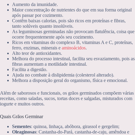
Aumento da imunidade.
Maior concentração de nutrientes do que em sua forma original
após passar por cozimento.
Contêm baixas calorias, pois são ricos em proteínas e fibras,
tanto solúveis quanto insolúveis.
As leguminosas germinadas não provocam flatulência, coisa que
ocorre frequentemente após seu cozimento.
Ricos em vitaminas do complexo B, vitaminas A e C, proteínas,
ferro, enzimas, minerais e
aminoácidos
.
Alto teor de antioxidantes.
Melhora do processo intestinal, facilita seu esvaziamento, pois as
fibras aumentam a motilidade intestinal.
Facilita a digestão.
Ajuda no combate à dislipidemia (colesterol alterado).
Melhora a disposição geral do organismo, física e emocional.
Além de saborosos e funcionais, os grãos germinados compõem várias
receitas, como saladas, sucos, tortas doces e salgadas, misturados com
iogurte e muitos outros.
Quais Grãos Germinar
Sementes
: quinoa, linhaça, abóbora, girassol e gergelim;
Oleaginosas
: Castanha-do-Pará, castanha-de-caju, amêndoa e