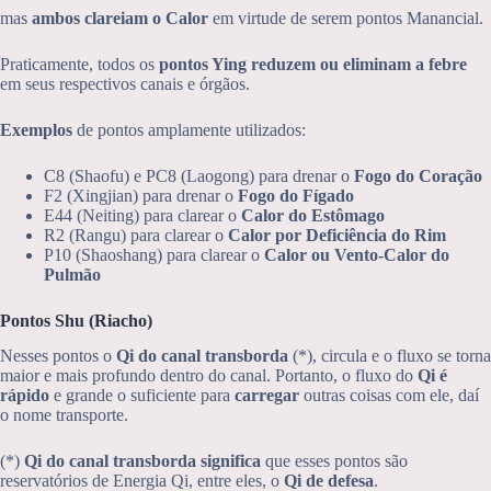
mas
ambos clareiam o Calor
em virtude de serem pontos Manancial.
Praticamente, todos os
pontos Ying reduzem ou eliminam a febre
em seus respectivos canais e órgãos.
Exemplos
de pontos amplamente utilizados:
C8 (Shaofu) e PC8 (Laogong) para drenar o
Fogo do Coração
F2 (Xingjian) para drenar o
Fogo do Fígado
E44 (Neiting) para clarear o
Calor do Estômago
R2 (Rangu) para clarear o
Calor por Deficiência do Rim
P10 (Shaoshang) para clarear o
Calor ou Vento-Calor do
Pulmão
Pontos Shu (Riacho)
Nesses pontos o
Qi do canal transborda
(*), circula e o fluxo se torna
maior e mais profundo dentro do canal. Portanto, o fluxo do
Qi é
rápido
e grande o suficiente para
carregar
outras coisas com ele, daí
o nome transporte.
(*)
Qi do canal transborda significa
que esses pontos são
reservatórios de Energia Qi, entre eles, o
Qi de defesa
.