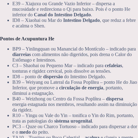
E39 – Xiajuxu ou Grande Vazio Inferior – dispersa a
mucosidade e redireciona o Qi para baixo. Pois é o ponto He
inferior do
Canal do Intestino Delgado
.
ID8 – Xiaohai ou Mar do
Intestino Delgado
, que reduz a febre
e acalma o Shen.
Pontos de Acupuntura He
BP9 – Yinlingquan ou Manancial do Montículo – indicado para
diarreias
com alimentos não digeridos, pois drena o Calor do
Estômago e Intestinos.
C3 – Shaohai ou Pequeno Mar – indicado para
cefaleias
,
tonturas e rigidez cervical, pois dissolve as tensões.
ID8 – ponto de
dispersão
do Intestino Delgado.
B39 – Weiyang ou Lateral da Fossa Poplítea – ponto He do Jiao
Inferior, que promove a
circulação de energia
, portanto,
diminui a estagnação.
B40 – Weizhong ou Centro da Fossa Poplítea –
dispersa
energia estagnada nos membros, resultando assim na diminuição
da rigidez.
R10 – Yingu ou Vale do Yin – tonifica o Yin do Rim, portanto,
trata as patologias do
sistema urogenital
.
PC3 – Quze ou Charco Tortuoso – indicado para dispersar a dor
e o
medo
do peito.
TA10 – Tianjing ou Poço Celestial –
acalma
e clareia a mente,