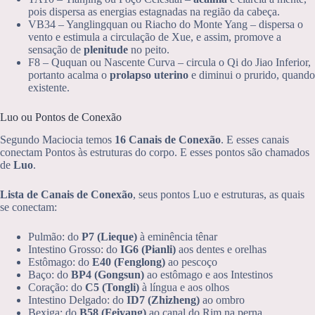
pois dispersa as energias estagnadas na região da cabeça.
VB34 – Yanglingquan ou Riacho do Monte Yang – dispersa o
vento e estimula a circulação de Xue, e assim, promove a
sensação de
plenitude
no peito.
F8 – Ququan ou Nascente Curva – circula o Qi do Jiao Inferior,
portanto acalma o
prolapso uterino
e diminui o prurido, quando
existente.
Luo ou Pontos de Conexão
Segundo Maciocia temos
16 Canais de Conexão
. E esses canais
conectam Pontos às estruturas do corpo. E esses pontos são chamados
de
Luo
.
Lista de Canais de Conexão
, seus pontos Luo e estruturas, as quais
se conectam:
Pulmão: do
P7 (Lieque)
à eminência tênar
Intestino Grosso: do
IG6 (Pianli)
aos dentes e orelhas
Estômago: do
E40 (Fenglong)
ao pescoço
Baço: do
BP4 (Gongsun)
ao estômago e aos Intestinos
Coração: do
C5 (Tongli)
à língua e aos olhos
Intestino Delgado: do
ID7 (Zhizheng)
ao ombro
Bexiga: do
B58 (Feiyang)
ao canal do Rim na perna