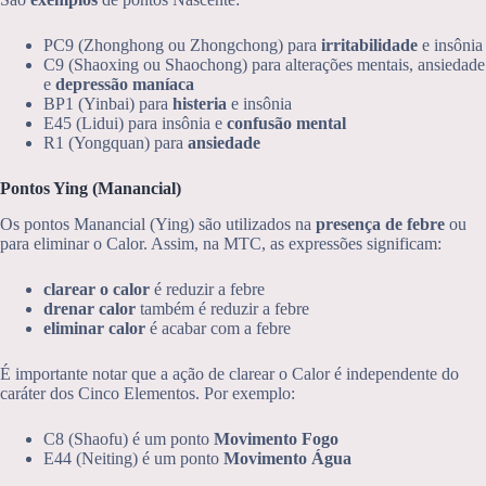
PC9 (Zhonghong ou Zhongchong) para
irritabilidade
e insônia
C9 (Shaoxing ou Shaochong) para alterações mentais, ansiedade
e
depressão maníaca
BP1 (Yinbai) para
histeria
e insônia
E45 (Lidui) para insônia e
confusão mental
R1 (Yongquan) para
ansiedade
Pontos Ying (Manancial)
Os pontos Manancial (Ying) são utilizados na
presença de febre
ou
para eliminar o Calor. Assim, na MTC, as expressões significam:
clarear o calor
é reduzir a febre
drenar calor
também é reduzir a febre
eliminar calor
é acabar com a febre
É importante notar que a ação de clarear o Calor é independente do
caráter dos Cinco Elementos. Por exemplo:
C8 (Shaofu) é um ponto
Movimento Fogo
E44 (Neiting) é um ponto
Movimento Água