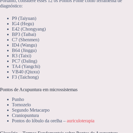
Portanto, considere esses 12 os Pontos Fonte como ferramenta de
diagnóstico:
P9 (Taiyuan)
IG4 (Hegu)
E42 (Chongyang)
BP3 (Taibai)
C7 (Shenmen)
ID4 (Wangu)
B64 (Jinggu)
R3 (Taixi)
PC7 (Daling)
TA4 (Yangchi)
VB40 (Qiuxu)
F3 (Taichong)
Pontos de Acupuntura em microssistemas
Punho
Tornozelo
Segundo Metacarpo
Craniopuntura
Pontos do lóbulo da orelha –
auriculoterapia