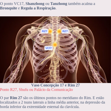
O ponto VC17,
Shanzhong
ou
Tanzhong
também acalma a
Bronquite
e
Regula a Respiração
.
Vaso Concepção 17 e Rim 27
Ponto R27, Shufu ou Palácio da Comunicação
O par
Rim 27
são os últimos pontos no meridiano do Rim. E estão
localizados a 2 tsuns laterais a linha média anterior, na depressão da
borda inferior da extremidade esternal da clavícula.