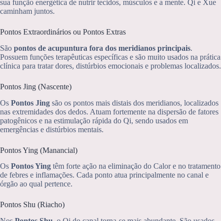
sua função energética de nutrir tecidos, músculos e a mente. Qi e Xue
caminham juntos.
Pontos Extraordinários ou Pontos Extras
São
pontos de acupuntura fora dos meridianos principais
.
Possuem funções terapêuticas específicas e são muito usados na prática
clínica para tratar dores, distúrbios emocionais e problemas localizados.
Pontos Jing (Nascente)
Os
Pontos Jing
são os pontos mais distais dos meridianos, localizados
nas extremidades dos dedos. Atuam fortemente na dispersão de fatores
patogênicos e na estimulação rápida do Qi, sendo usados em
emergências e distúrbios mentais.
Pontos Ying (Manancial)
Os
Pontos Ying
têm forte ação na eliminação do Calor e no tratamento
de febres e inflamações. Cada ponto atua principalmente no canal e
órgão ao qual pertence.
Pontos Shu (Riacho)
Nos
Pontos Shu
, o Qi do canal torna-se mais abundante. São usados