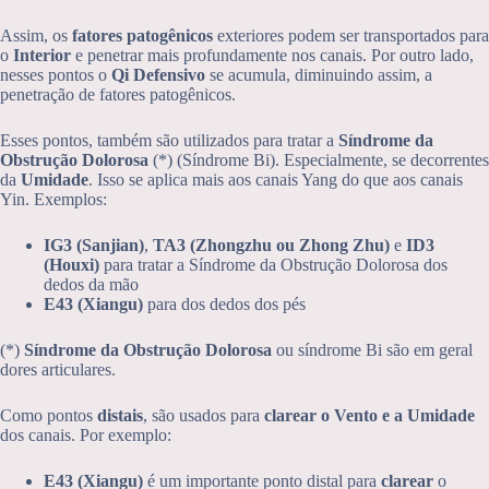
Assim, os
fatores patogênicos
exteriores podem ser transportados para
o
Interior
e penetrar mais profundamente nos canais. Por outro lado,
nesses pontos o
Qi Defensivo
se acumula, diminuindo assim, a
penetração de fatores patogênicos.
Esses pontos, também são utilizados para tratar a
Síndrome da
Obstrução Dolorosa
(*) (Síndrome Bi). Especialmente, se decorrentes
da
Umidade
. Isso se aplica mais aos canais Yang do que aos canais
Yin. Exemplos:
IG3 (Sanjian)
,
TA3 (
Zhongzhu
ou
Zhong
Z
hu
)
e
ID3
(Houxi)
para tratar a Síndrome da Obstrução Dolorosa dos
dedos da mão
E43 (Xiangu)
para dos dedos dos pés
(*)
Síndrome da Obstrução Dolorosa
ou síndrome Bi são em geral
dores articulares.
Como pontos
distais
, são usados para
clarear o Vento e a Umidade
dos canais. Por exemplo:
E43 (Xiangu)
é um importante ponto distal para
clarear
o