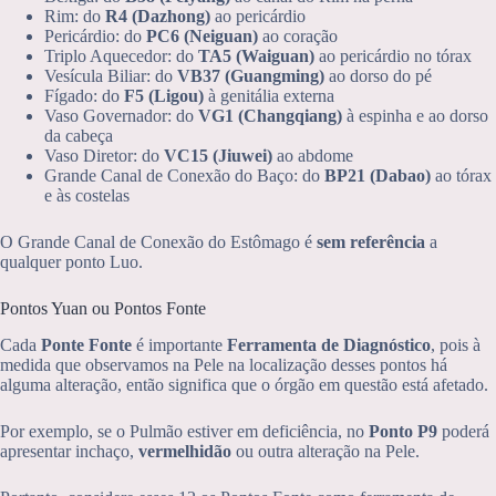
Rim: do
R4 (Dazhong)
ao pericárdio
Pericárdio: do
PC6 (Neiguan)
ao coração
Triplo Aquecedor: do
TA5 (Waiguan)
ao pericárdio no tórax
Vesícula Biliar: do
VB37 (Guangming)
ao dorso do pé
Fígado: do
F5 (Ligou)
à genitália externa
Vaso Governador: do
VG1 (Changqiang)
à espinha e ao dorso
da cabeça
Vaso Diretor: do
VC15 (Jiuwei)
ao abdome
Grande Canal de Conexão do Baço: do
BP21 (Dabao)
ao tórax
e às costelas
O Grande Canal de Conexão do Estômago é
sem referência
a
qualquer ponto Luo.
Pontos Yuan ou Pontos Fonte
Cada
Ponte Fonte
é importante
Ferramenta de Diagnóstico
, pois à
medida que observamos na Pele na localização desses pontos há
alguma alteração, então significa que o órgão em questão está afetado.
Por exemplo, se o Pulmão estiver em deficiência, no
Ponto P9
poderá
apresentar inchaço,
vermelhidão
ou outra alteração na Pele.