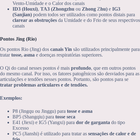
Vento-Umidade e o Calor dos canais
ID3 (Houxi)
,
TA3 (Zhongzhu
ou
Zhong
Z
hu)
e
IG3
(Sanjian)
podem todos ser utilizados como pontos distais para
clarear as obstruções
da Umidade e do Frio de seus respectivos
canais
Pontos Jing (Rio)
Os pontos Rio (Jing) dos
canais Yin
são utilizados principalmente para
tratar
tosse, asma
e doenças respiratórias superiores.
O Qi do canal nesses pontos é mais
profundo
, que em outros pontos
do mesmo canal. Por isso, os fatores patogênicos são desviados para as
articulações e tendões nesses pontos. Portanto, são pontos para se
tratar problemas articulares e de tendões.
Exemplos:
P8 (Jingqu ou Jinggu) para
tosse e asma
BP5 (Shangqiu) para
tosse seca
E41 (Jiexi) e IG5 (Yangxi) para
dor de garganta
do tipo
Excesso
PC5 (Jianshi) é utilizado para tratar as
sensações de calor e de
frio