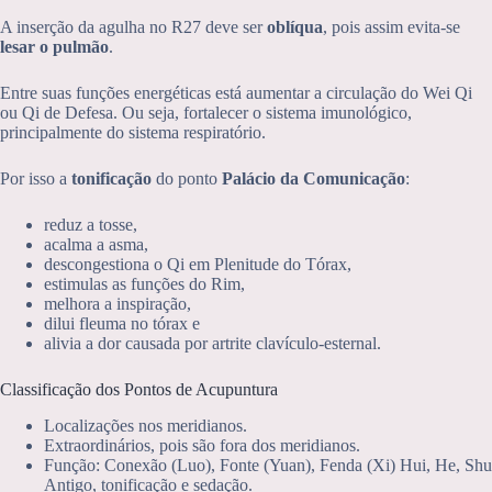
A inserção da agulha no R27 deve ser
oblíqua
, pois assim evita-se
lesar o pulmão
.
Entre suas funções energéticas está aumentar a circulação do Wei Qi
ou Qi de Defesa. Ou seja, fortalecer o sistema imunológico,
principalmente do sistema respiratório.
Por isso a
tonificação
do ponto
Palácio da Comunicação
:
reduz a tosse,
acalma a asma,
descongestiona o Qi em Plenitude do Tórax,
estimulas as funções do Rim,
melhora a inspiração,
dilui fleuma no tórax e
alivia a dor causada por artrite clavículo-esternal.
Classificação dos Pontos de Acupuntura
Localizações nos meridianos.
Extraordinários, pois são fora dos meridianos.
Função: Conexão (Luo), Fonte (Yuan), Fenda (Xi) Hui, He, Shu
Antigo, tonificação e sedação.