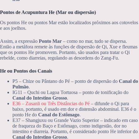
Pontos de Acupuntura He (Mar ou dispersão)
Os pontos He ou pontos Mar estão localizados próximos aos cotovelos
e aos joelhos.
Assim, a expressão
Ponto Mar
– como no mar, tudo se dispersa.
Então a metáfora remete às funções de dispersão de Qi, Xue e fleumas
que os pontos He promovem. Portanto, são usados para tratar o Qi
rebelde, como diarreias, regulando as desordens do Zang-Fu.
He ou Pontos dos Canais
P5 – Chize ou Pântano do Pé – ponto de dispersão do
Canal do
Pulmão
.
IG11 – Quchi ou Lagoa Tortuosa – ponto de tonificação do
Canal do Intestino Grosso
.
E36 – Zusanli ou Três Distâncias do Pé
– difunde o Qi para
baixo, portanto, é usado em dor e distensão abdominal. E36 é o
ponto He do
Canal do Estômago
.
E37 – Shangjuxu ou Grande Vazio Superior – indicado em caso
de fraqueza do Baço e Estômago, como indigestão, dor no
intestino e diarreia. Portanto, é considerado ponto He inferior do
Canal do Intestino Grosso
.