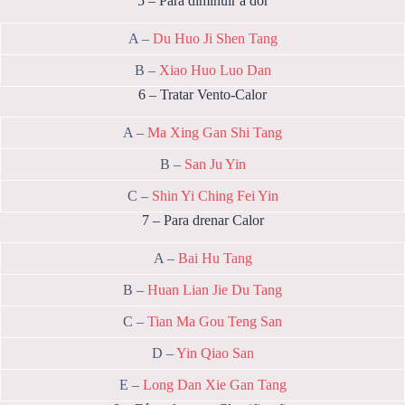
5 – Para diminuir a dor
A –
Du Huo Ji Shen Tang
B –
Xiao Huo Luo Dan
6 – Tratar Vento-Calor
A –
Ma Xing Gan Shi Tang
B –
San Ju Yin
C –
Shin Yi Ching Fei Yin
7 – Para drenar Calor
A –
Bai Hu Tang
B –
Huan Lian Jie Du Tang
C –
Tian Ma Gou Teng San
D –
Yin Qiao San
E –
Long Dan Xie Gan Tang