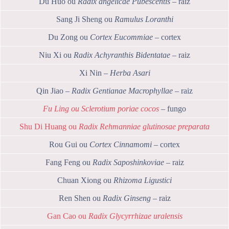
Du Huo ou
Radix angelicae Pubescentis
– raiz
Sang Ji Sheng ou
Ramulus Loranthi
Du Zong ou
Cortex Eucommiae
– cortex
Niu Xi ou
Radix Achyranthis Bidentatae
– raiz
Xi Nin –
Herba Asari
Qin Jiao –
Radix Gentianae Macrophyllae
– raiz
Fu Ling ou Sclerotium poriae cocos
– fungo
Shu Di Huang ou
Radix Rehmanniae glutinosae preparata
Rou Gui ou
Cortex Cinnamomi
– cortex
Fang Feng ou
Radix Saposhinkoviae
– raiz
Chuan Xiong ou
Rhizoma Ligustici
Ren Shen ou
Radix Ginseng
– raiz
Gan Cao ou
Radix Glycyrrhizae uralensis