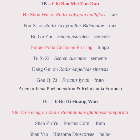
1B –
Chi Bao Mei Zan Dan
He Shou Wu ou
Radix polygoni multiflori
– raiz
Niu Xi ou
Radix Achyranthis Bidentatae
– raiz
Bu Gu Zhi –
Semen psoralea
– semente
Fungo Poria Cocos ou Fu Ling
– fungo
Tu Si Zi –
Semen cuscutae
– semente
Dang Gui ou
Radix Angelicae sinensis
Gou Qi Zi –
Fructus lyncii
– fruto
Anemarrhena Phellodendron & Rehmannia Formula
1C – Ji Bo Di Huang Wan
Shu Di Huang ou
Radix Rehmanniae glutinosae preparata
Shan Zu Yu – Fructus Corni – fruto
Shan Yao – Rhizoma Dioscoreae – bulbo