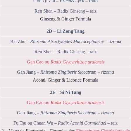
Gou Qi Zhi –
Fructus Lycii
– fruto
Ren Shen – Radix Ginseng – raiz
Ginseng & Ginger Formula
2D – Li Zong Tang
Bai Zhu –
Rhizoma Atractyloides Macrocephaleae
– rizoma
Ren Shen – Radix Ginseng – raiz
Gan Cao ou
Radix Glycyrrhizae uralensis
Gan Jiang –
Rhizoma Zingiberis Siccatrum – rizoma
Aconti, Ginger & Licorice Formula
2E – Si Ni Tang
Gan Cao ou
Radix Glycyrrhizae uralensis
Gan Jiang –
Rhizoma Zingiberis Siccatrum – rizoma
Fu Tsu ou Chuan Wu –
Radix Aconiti Carmichael
– raiz
3 – Mapa da Fitoterapia – Fórmulas dos
Fitoterápicos Circuladores de