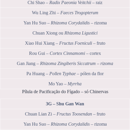
Chi Shao –
Radix Paeonia Veitchii
– raiz
Wu Ling Zhi –
Faeces Trogopterum
Yan Hu Suo –
Rhizoma Corydalidis
– rizoma
Chuan Xiong ou
Rhizoma Ligustici
Xiao Hui Xiang –
Fructus Foeniculi
– fruto
Rou Gui –
Cortex Cinnamomi
– cortex
Gan Jiang –
Rhizoma Zingiberis Siccatrum – rizoma
Pa Huang –
Pollen Typhae
– pólen da flor
Mo Yao –
Myrrha
Pílula de Pacificação do Fígado – só Chinervas
3G – Shu Gan Wan
Chuan Lian Zi –
Fructus Toosendan
– fruto
Yan Hu Suo –
Rhizoma Corydalidis
– rizoma