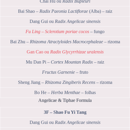
Chai Hu ou
Radix Bupleuri
Bai Shao –
Radix Paeonia Lactiflorae
(Alba) – raiz
Dang Gui ou
Radix Angelicae sinensis
Fu Ling – Sclerotium poriae cocos
– fungo
Bai Zhu –
Rhizoma Atractyloides Macrocephaleae
– rizoma
Gan Cao ou
Radix Glycyrrhizae uralensis
Mu Dan Pi –
Cortex Mountan Radix
– raiz
Fructus Garnenie
– fruto
Sheng Jiang –
Rhizoma Zingiberis Recens
– rizoma
Bo He –
Herba Menthae
– folhas
Angelicae & Tiphae Formula
3F – Shao Fu Yi Tang
Dang Gui ou
Radix Angelicae sinensis