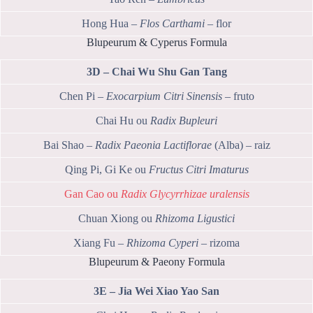
Hong Hua –
Flos Carthami
– flor
Blupeurum & Cyperus Formula
3D – Chai Wu Shu Gan Tang
Chen Pi –
Exocarpium Citri Sinensis
– fruto
Chai Hu ou
Radix Bupleuri
Bai Shao –
Radix Paeonia Lactiflorae
(Alba) – raiz
Qing Pi, Gi Ke ou
Fructus Citri Imaturus
Gan Cao ou
Radix Glycyrrhizae uralensis
Chuan Xiong ou
Rhizoma Ligustici
Xiang Fu –
Rhizoma Cyperi
– rizoma
Blupeurum & Paeony Formula
3E – Jia Wei Xiao Yao San