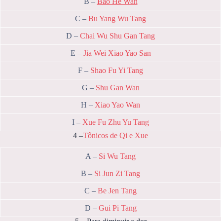
B –
Bao He Wan
C –
Bu Yang Wu Tang
D –
Chai Wu Shu Gan Tang
E –
Jia Wei Xiao Yao San
F –
Shao Fu Yi Tang
G –
Shu Gan Wan
H –
Xiao Yao Wan
I –
Xue Fu Zhu Yu Tang
4 –
Tônicos de Qi e Xue
A –
Si Wu Tang
B –
Si Jun Zi Tang
C –
Be Jen Tang
D –
Gui Pi Tang