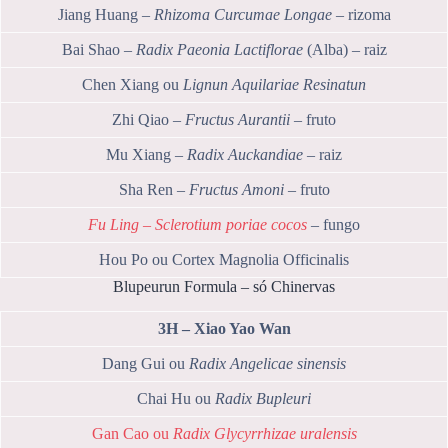
Jiang Huang –
Rhizoma Curcumae Longae
– rizoma
Bai Shao –
Radix Paeonia Lactiflorae
(Alba) – raiz
Chen Xiang ou
Lignun Aquilariae Resinatun
Zhi Qiao –
Fructus Aurantii
– fruto
Mu Xiang –
Radix Auckandiae
– raiz
Sha Ren –
Fructus Amoni
– fruto
Fu Ling – Sclerotium poriae cocos
– fungo
Hou Po ou Cortex Magnolia Officinalis
Blupeurun Formula – só Chinervas
3H – Xiao Yao Wan
Dang Gui ou
Radix Angelicae sinensis
Chai Hu ou
Radix Bupleuri
Gan Cao ou
Radix Glycyrrhizae uralensis