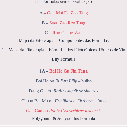
8 – Fórmulas sem Classificação
A –
Gan Mai Da Zao Tang
B –
Suan Zao Ren Tang
C –
Run Chang Wan
Mapa da Fitoterapia – Componentes das Fórmulas
1 – Mapa da Fitoterapia – Fórmulas dos Fitoterápicos Tônicos de Yin
Lily Formula
1A –
Bai He Gu Jin Tang
Bai He ou
Bulbus Lilly
– bulbo
Dang Gui ou
Radix Angelicae sinensis
Chuan Bei Mu ou
Frutillariae Cirrhosa
– fruto
Gan Cao ou
Radix Glycyrrhizae uralensis
Polygonun & Achyranthis Formula