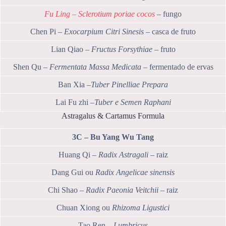
Fu Ling – Sclerotium poriae cocos
– fungo
Chen Pi –
Exocarpium Citri Sinesis
– casca de fruto
Lian Qiao –
Fructus Forsythiae
– fruto
Shen Qu –
Fermentata Massa Medicata
– fermentado de ervas
Ban Xia –
Tuber Pinelliae Prepara
Lai Fu zhi –
Tuber e Semen Raphani
Astragalus & Cartamus Formula
3C – Bu Yang Wu Tang
Huang Qi –
Radix Astragali
– raiz
Dang Gui ou
Radix Angelicae sinensis
Chi Shao –
Radix Paeonia Veitchii
– raiz
Chuan Xiong ou
Rhizoma Ligustici
Tao Ren –
Lumbricus