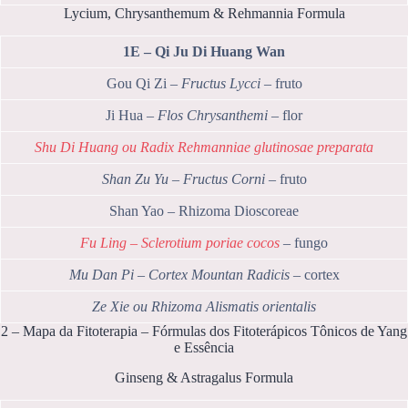
Lycium, Chrysanthemum & Rehmannia Formula
1E – Qi Ju Di Huang Wan
Gou Qi Zi –
Fructus Lycci
– fruto
Ji Hua –
Flos Chrysanthemi
– flor
Shu Di Huang ou
Radix Rehmanniae glutinosae preparata
Shan Zu Yu – Fructus Corni
– fruto
Shan Yao – Rhizoma Dioscoreae
Fu Ling – Sclerotium poriae cocos
– fungo
Mu Dan Pi – Cortex Mountan Radicis
– cortex
Ze Xie ou
Rhizoma Alismatis orientalis
2 – Mapa da Fitoterapia – Fórmulas dos Fitoterápicos Tônicos de Yang
e Essência
Ginseng & Astragalus Formula