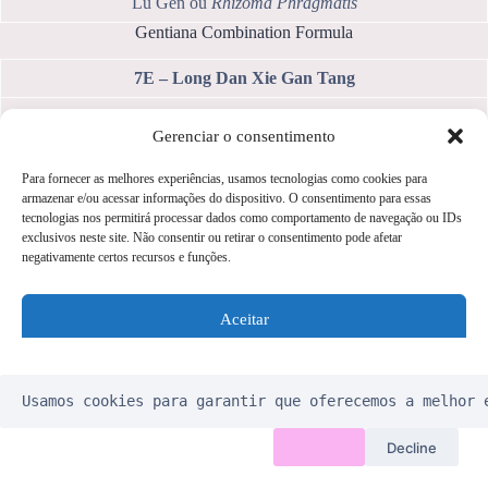
Lu Gen ou
Rhizoma Phragmatis
Gentiana Combination Formula
7E – Long Dan Xie Gan Tang
Long Dan Cao ou
Radix Gentianae scabrae
Gerenciar o consentimento
Huang Qin ou
Radix Scutellariae baicalensis
Para fornecer as melhores experiências, usamos tecnologias como cookies para
Shan Zhi Zi ou
Fructus Gardeniae jasminoidis
armazenar e/ou acessar informações do dispositivo. O consentimento para essas
tecnologias nos permitirá processar dados como comportamento de navegação ou IDs
Ze Xie ou
Rhizoma Alismatis orientalis
exclusivos neste site. Não consentir ou retirar o consentimento pode afetar
negativamente certos recursos e funções.
Mu Tong ou
Caulis Mutong
Che Qian Zi ou
Semen Plantaginis
Aceitar
Sheng Di Huang ou
Radix Rehmanniae glutinosae
Negar
Dang Gui ou
Radix Angelicae sinensis
Usamos cookies para garantir que oferecemos a melhor 
Ver preferências
Chai Hu ou
Radix Bupleuri
Aceitar
Decline
Gan Cao ou
Radix Glycyrrhizae uralensis
Política de Cookies
Wiki Acupuntura – Medicina Tradicional Chinesa