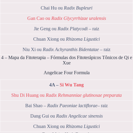
Chai Hu ou
Radix Bupleuri
Gan Cao ou
Radix Glycyrrhizae uralensis
Jie Geng ou
Radix Platycodi
– raiz
Chuan Xiong ou
Rhizoma Ligustici
Niu Xi ou
Radix Achyranthis Bidentatae
– raiz
4 – Mapa da Fitoterapia – Fórmulas dos Fitoterápicos Tônicos de Qi e
Xue
Angelicae Four Formula
4A –
Si Wu Tang
Shu Di Huang ou
Radix Rehmanniae glutinosae preparata
Bai Shao –
Radix Paeoniae lactiflorae
– raiz
Dang Gui ou
Radix Angelicae sinensis
Chuan Xiong ou
Rhizoma Ligustici