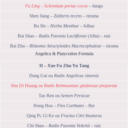
Fu Ling – Sclerotium poriae cocos
– fungo
Shen Jiang –
Ziziberis recens
– rizoma
Bo He –
Herba Menthae
– folhas
Bai Shao –
Radix Paeonia Lactiflorae
(Alba) – raiz
Bai Zhu –
Rhizoma Atractyloides Macrocephaleae
– rizoma
Angelica & Platycodon Formula
3I – Xue Fu Zhu Yu Tang
Dang Gui ou
Radix Angelicae sinensis
Shu Di Huang ou
Radix Rehmanniae glutinosae preparata
Tao Ren ou
Semen Persicae
Hong Hua –
Flos Carthami
– flor
Qing Pi, Gi Ke ou
Fructus Citri Imaturus
Chi Shao –
Radix Paeonia Veitchii
– raiz