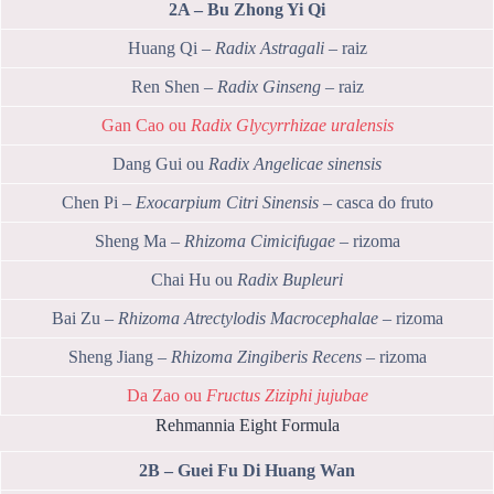
2A – Bu Zhong Yi Qi
Huang Qi –
Radix Astragali
– raiz
Ren Shen –
Radix Ginseng
– raiz
Gan Cao ou
Radix Glycyrrhizae uralensis
Dang Gui ou
Radix Angelicae sinensis
Chen Pi –
Exocarpium Citri Sinensis
– casca do fruto
Sheng Ma –
Rhizoma Cimicifugae
– rizoma
Chai Hu ou
Radix Bupleuri
Bai Zu –
Rhizoma Atrectylodis Macrocephalae
– rizoma
Sheng Jiang –
Rhizoma Zingiberis Recens
– rizoma
Da Zao ou
Fructus Ziziphi jujubae
Rehmannia Eight Formula
2B – Guei Fu Di Huang Wan