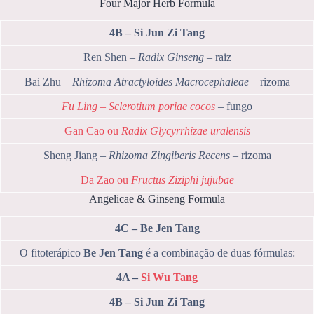
Four Major Herb Formula
4B – Si Jun Zi Tang
Ren Shen –
Radix Ginseng
– raiz
Bai Zhu –
Rhizoma Atractyloides Macrocephaleae
– rizoma
Fu Ling – Sclerotium poriae cocos
– fungo
Gan Cao ou
Radix Glycyrrhizae uralensis
Sheng Jiang –
Rhizoma Zingiberis Recens
– rizoma
Da Zao ou
Fructus Ziziphi jujubae
Angelicae & Ginseng Formula
4C – Be Jen Tang
O fitoterápico
Be Jen Tang
é a combinação de duas fórmulas:
4A –
Si Wu Tang
4B – Si Jun Zi Tang