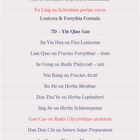
Fu Ling ou
Sclerotium poriae cocos
Lonicera & Forsythia Formula
7D – Yin Qiao San
Jin Yin Hua ou Fios Lonicerae
Lian Qiao ou
Fructus Forsythiae
– fruto
Jie Geng ou
Radix Platycodi
– raiz
Niu Bang ou
Fructus Arctii
Bo He ou
Herba Menthae
Dan Zhu Ye ou
Herba Lophatheri
Jing Jie ou
Herba Schizonepetae
Gan Cao ou
Radix Glycyrrhizae uralensis
Dan Dou Chi ou
Semen Sojae Preparatum