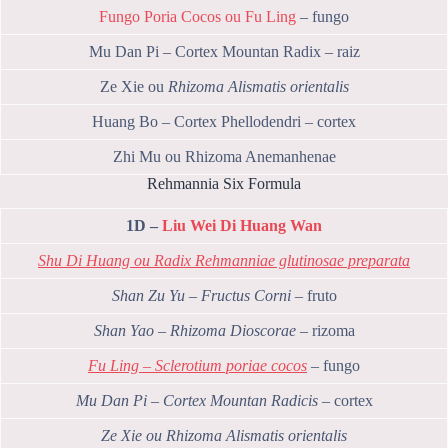
Fungo Poria Cocos ou Fu Ling
– fungo
Mu Dan Pi – Cortex Mountan Radix – raiz
Ze Xie ou
Rhizoma Alismatis orientalis
Huang Bo – Cortex Phellodendri – cortex
Zhi Mu ou Rhizoma Anemanhenae
Rehmannia Six Formula
1D –
Liu Wei Di Huang Wan
Shu Di Huang ou
Radix Rehmanniae glutinosae preparata
Shan Zu Yu – Fructus Corni
– fruto
Shan Yao – Rhizoma Dioscorae
– rizoma
Fu Ling – Sclerotium poriae cocos
– fungo
Mu Dan Pi – Cortex Mountan Radicis
– cortex
Ze Xie ou
Rhizoma Alismatis orientalis