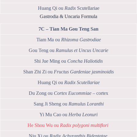
Huang Qi ou
Radix
Scutellariae
Gastrodia & Uncaria Formula
7C – Tian Ma Gou Teng San
Tiam Ma ou
Rhizoma Gastrodiae
Gou Teng ou
Ramulus et Uncus Uncarie
Shi Jue Ming ou
Concha Haliotidis
Shan Zhi Zi ou
Fructus Gardeniae jasminoidis
Huang Qi ou
Radix Scutellariae
Du Zong ou
Cortex Eucommiae
– cortex
Sang Ji Sheng ou
Ramulus Loranthi
Yi Mu Cao ou
Herba Leonuri
He Shou Wu ou
Radix polygoni multiflori
Niu Xi ou
Radix Achyranthis Bidentatae