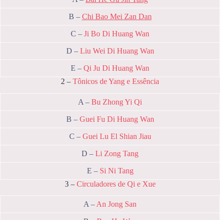
B –
Chi Bao Mei Zan Dan
C –
Ji Bo Di Huang Wan
D –
Liu Wei Di Huang Wan
E –
Qi Ju Di Huang Wan
2 –
Tônicos de Yang e Essência
A –
Bu Zhong Yi Qi
B –
Guei Fu Di Huang Wan
C –
Guei Lu El Shian Jiau
D –
Li Zong Tang
E –
Si Ni Tang
3 –
Circuladores de Qi e Xue
A –
An Jong San