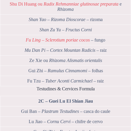
Shu Di Huang ou
Radix Rehmanniae glutinosae preparata
e
Rhizoma
Shan Yao – Rizoma Dioscorae
– rizoma
Shan Zu Yu – Fructus Corni
Fu Ling – Sclerotium poriae cocos
– fungo
Mu Dan Pi – Cortex Mountan Radicis
– raiz
Ze Xie ou
Rhizoma Alismatis orientalis
Gui Zhi –
Ramulus Cinnamomi
– folhas
Fu Tzu –
Tuber Aconti Carmichael
– raiz
Testudines & Cervices Formula
2C – Guei Lu El Shian Jiau
Gui Ban –
Plastrum Testudines
– casca do caule
Lu Jiao –
Cornu Cervi
– chifre de cervo