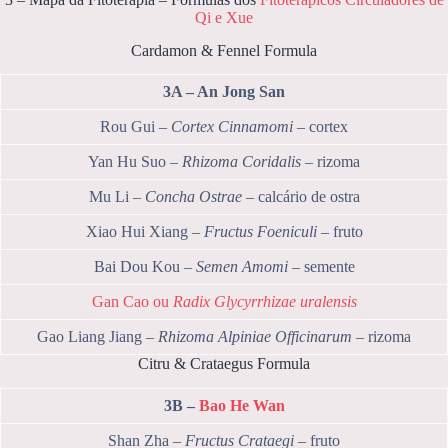
Qi e Xue
Cardamon & Fennel Formula
3A – An Jong San
Rou Gui –
Cortex Cinnamomi
– cortex
Yan Hu Suo –
Rhizoma Coridalis
– rizoma
Mu Li –
Concha Ostrae
– calcário de ostra
Xiao Hui Xiang –
Fructus Foeniculi
– fruto
Bai Dou Kou –
Semen Amomi
– semente
Gan Cao ou
Radix Glycyrrhizae uralensis
Gao Liang Jiang –
Rhizoma Alpiniae Officinarum
– rizoma
Citru & Crataegus Formula
3B –
Bao He Wan
Shan Zha –
Fructus Crataegi
– fruto